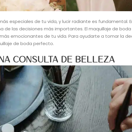
ás especiales de tu vida, y lucir radiante es fundamental. 
 una de las decisiones más importantes. El maquillaje de boda
s más emocionantes de tu vida. Para ayudarte a tomar la de
illaje de boda perfecto.
A CONSULTA DE BELLEZA