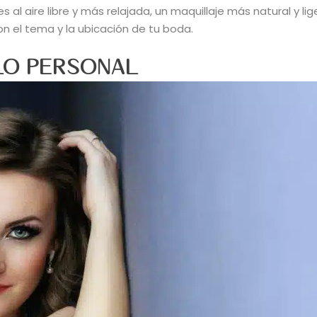
s al aire libre y más relajada, un maquillaje más natural y l
n el tema y la ubicación de tu boda.
LO PERSONAL