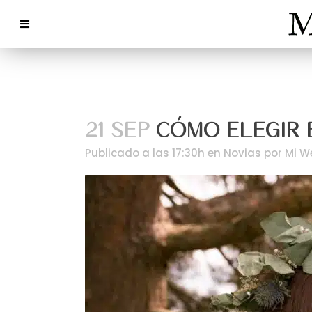
21 SEP
CÓMO ELEGIR E
Publicado a las 17:30h
en
Novias
por
Mi W