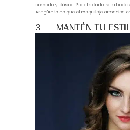
cómodo y clásico. Por otro lado, si tu boda e
Asegúrate de que el maquillaje armonice co
3 MANTÉN TU ESTI