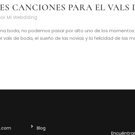
RES CANCIONES PARA EL VALS
por
Mi Webdding
na boda, no podemos pasar por alto uno de los momentos m
vals de boda, el sueño de las novias y la felicidad de las madr
g.com
Blog
Encuéntra