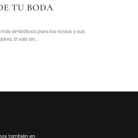
 DE TU BODA
ás simbólicos para los novios y sus
es. El vals sin...
nos también en