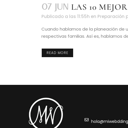
07 JUN
LAS 10 MEJO
Publicado a las 11:55h
en
Preparación
Cuando hablamos de la planeación de u
respectivas familias. Así es, hablamos del 
READ MORE
hola@miwebddin