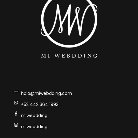
hola@miwebdding.com
+52 442 364 1993
miwebdding
miwebdding