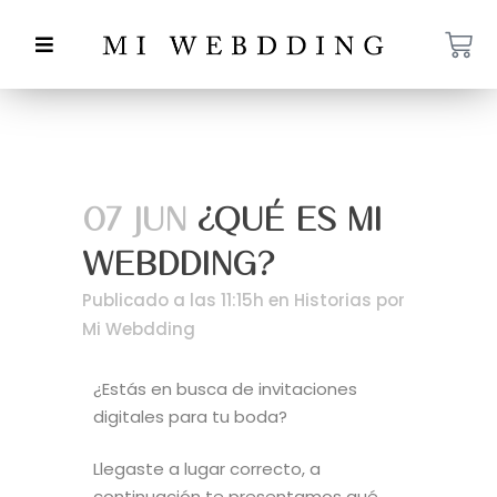
07 JUN
¿QUÉ ES MI
WEBDDING?
Publicado a las 11:15h
en
Historias
por
Mi Webdding
¿Estás en busca de invitaciones
digitales para tu boda?
Llegaste a lugar correcto, a
continuación te presentamos qué